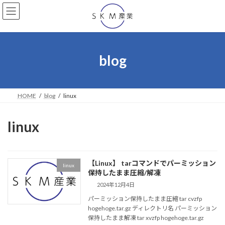
コ
ナ
ン
ビ
テ
ゲ
ン
ー
ツ
シ
へ
ョ
blog
ス
ン
キ
に
ッ
移
プ
動
HOME
blog
linux
linux
【Linux】 tarコマンドでパーミッション
linux
保持したまま圧縮/解凍
2024年12月4日
パーミッション保持したまま圧縮 tar cvzfp
hogehoge.tar.gz ディレクトリ名 パーミッション
保持したまま解凍 tar xvzfp hogehoge.tar.gz